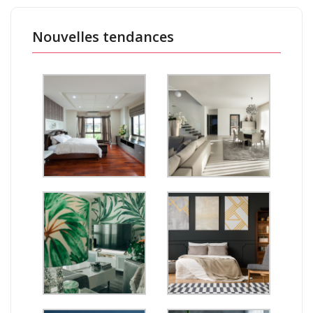
Nouvelles tendances