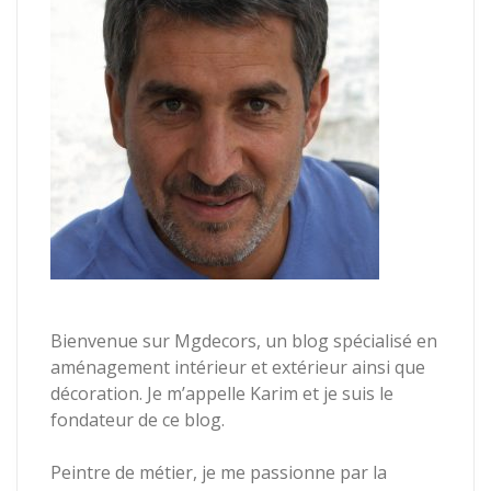
Bienvenue sur Mgdecors, un blog spécialisé en
aménagement intérieur et extérieur ainsi que
décoration. Je m’appelle Karim et je suis le
fondateur de ce blog.
Peintre de métier, je me passionne par la