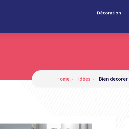
Décoration
r un couloir, 
Home
Idées
Bien decorer 