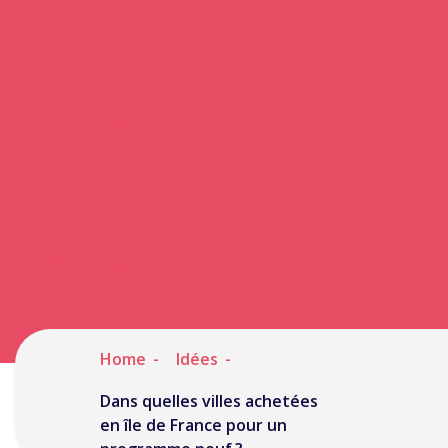
île de France
pour un
programme
neuf ? -
Mgdecors
Home
Idées
Dans quelles villes achetées
en île de France pour un