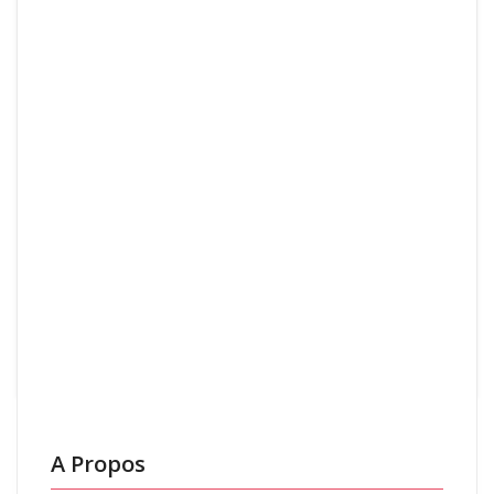
d’entretenir les propriétés.
Préparer un
anniversaire
surprise
A Propos