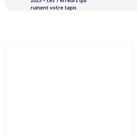
2025 – Les 7 erreurs qui
ruinent votre tapis
Mgdecors
13 Février 2025
Aucun Commentaire