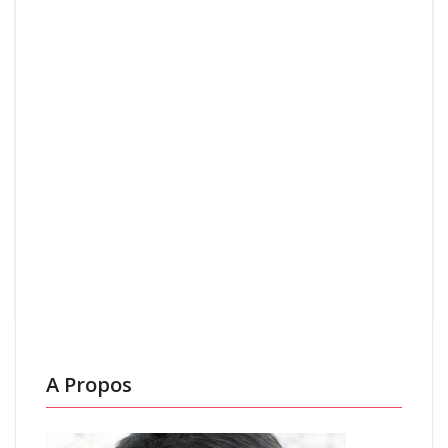
de votre mur
choisir un
en briques
tableau
rouges, quelles
original pour la
démarches
fête des mères
suivre ?
: idées et
conseils
Nettoyer un
Astuces pour
canapé en cuir :
une décoration
Quels produits
intérieure
spécialisés
stylée et
choisir pour un
accessible
résultat
optimal
A Propos