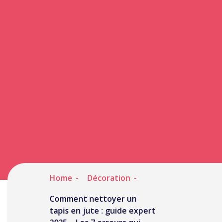
guide expert
2025 - Les 7
erreurs qui
ruinent votre
tapis
Home
Décoration
Comment nettoyer un
tapis en jute : guide expert